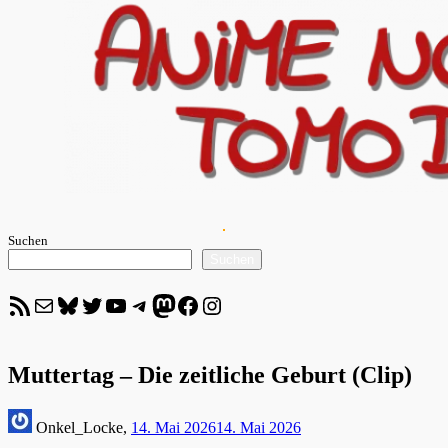
Suchen
Suchen
RSS-Feed
E-Mail
Bluesky
Twitter
YouTube
Telegram
Mastodon
Facebook
Instagram
Muttertag – Die zeitliche Geburt (Clip)
Onkel_Locke,
14. Mai 2026
14. Mai 2026