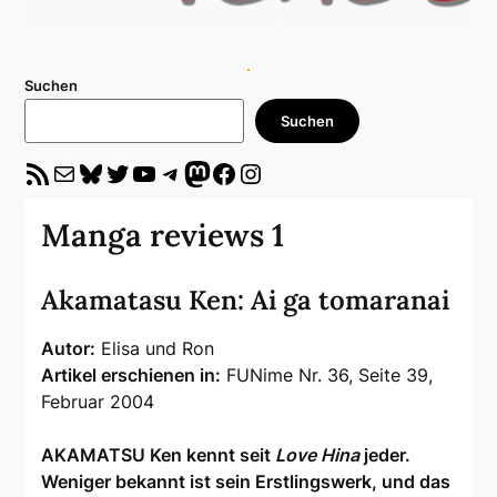
Suchen
Suchen
RSS-Feed
E-Mail
Bluesky
Twitter
YouTube
Telegram
Mastodon
Facebook
Instagram
Manga reviews 1
Akamatasu Ken: Ai ga tomaranai
Autor:
Elisa und Ron
Artikel erschienen in:
FUNime Nr. 36, Seite 39,
Februar 2004
AKAMATSU Ken kennt seit
Love Hina
jeder.
Weniger bekannt ist sein Erstlingswerk, und das