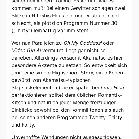
seiner heimlichen Träume. Es kommt wie es
kommen muß: Bei einem Gewitter schlagen zwei
Blitze in Hitoshis Haus ein, und er staunt nicht
schlecht, als plötzlich Programm Nummer 30
(„Thirty“) leibhaftig vor ihm steht.
Wer nun Parallelen zu
Oh My Goddess!
oder
Video Girl Ai
vermutet, liegt gar nicht so
daneben. Allerdings versäumt Akamatsu es hier,
besondere Akzente zu setzen. So entwickelt sich
„nur“ eine simple Highschool-Story, ein bißchen
gewürzt von Akamatsu-typischen
Slapstickelementen (die er später bei
Love Hina
perfektionieren sollte) dem üblichen Romantik-
Kitsch und natürlich jeder Menge freizügiger
Einblicke sowohl bei den Kommilitonen als auch
bei seinen anderen Programmen Twenty, Thirty
und Forty.
Unverhoffte Wendungen nicht ausgeschlossen.