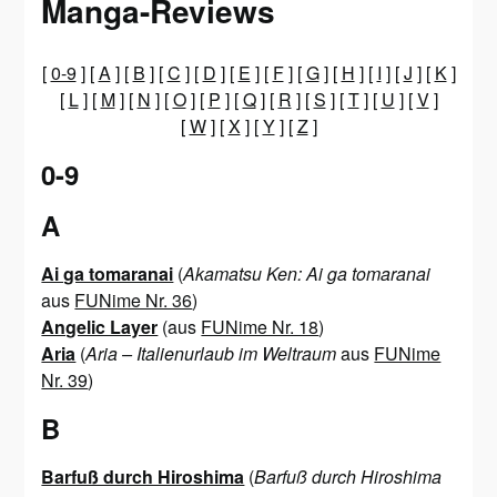
Manga-Reviews
[
0-9
] [
A
] [
B
] [
C
] [
D
] [
E
] [
F
] [
G
] [
H
] [
I
] [
J
] [
K
]
[
L
] [
M
] [
N
] [
O
] [
P
] [
Q
] [
R
] [
S
] [
T
] [
U
] [
V
]
[
W
] [
X
] [
Y
] [
Z
]
0-9
A
Ai ga tomaranai
(
Akamatsu Ken: Ai ga tomaranai
aus
FUNime Nr. 36
)
Angelic Layer
(aus
FUNime Nr. 18
)
Aria
(
Aria – Italienurlaub im Weltraum
aus
FUNime
Nr. 39
)
B
Barfuß durch Hiroshima
(
Barfuß durch Hiroshima