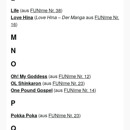
Life
(aus
FUNime Nr. 38
)
Love Hina
(
Love Hina – Der Manga
aus
FUNime Nr.
16
)
M
N
O
Oh! My Goddess
(aus
FUNime Nr. 12
)
OL Shinkaron
(aus
FUNime Nr. 23
)
One Pound Gospel
(aus
FUNime Nr. 14
)
P
Pokka Poka
(aus
FUNime Nr. 23
)
Q