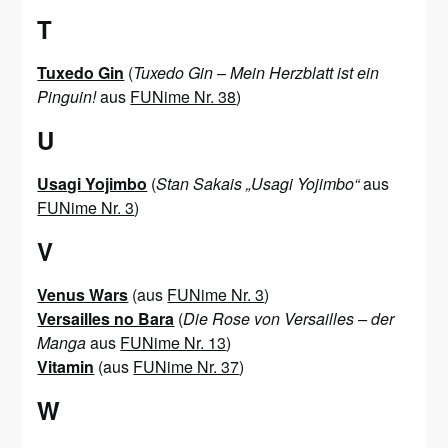
T
Tuxedo Gin
(
Tuxedo Gin – Mein Herzblatt ist ein
Pinguin!
aus
FUNime Nr. 38
)
U
Usagi Yojimbo
(
Stan Sakais „Usagi Yojimbo“
aus
FUNime Nr. 3
)
V
Venus Wars
(aus
FUNime Nr. 3
)
Versailles no Bara
(
Die Rose von Versailles – der
Manga
aus
FUNime Nr. 13
)
Vitamin
(aus
FUNime Nr. 37
)
W