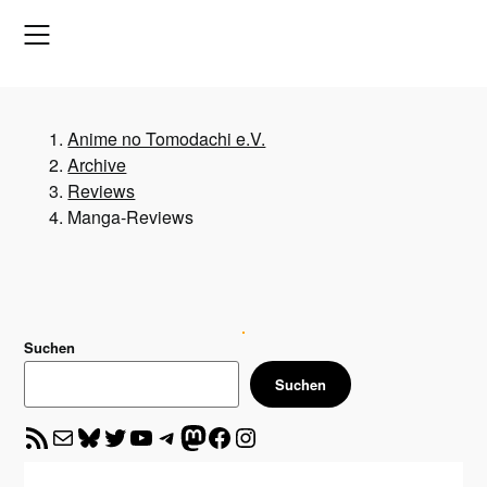
Skip
to
content
Anime no Tomodachi e.V.
Archive
Reviews
Manga-Reviews
Suchen
Suchen
RSS-Feed
E-Mail
Bluesky
Twitter
YouTube
Telegram
Mastodon
Facebook
Instagram