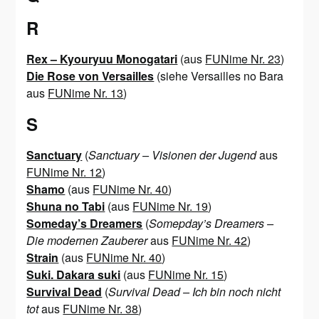
R
Rex – Kyouryuu Monogatari
(aus
FUNime Nr. 23
)
Die Rose von Versailles
(siehe Versailles no Bara
aus
FUNime Nr. 13
)
S
Sanctuary
(
Sanctuary – Visionen der Jugend
aus
FUNime Nr. 12
)
Shamo
(aus
FUNime Nr. 40
)
Shuna no Tabi
(aus
FUNime Nr. 19
)
Someday’s Dreamers
(
Somepday’s Dreamers –
Die modernen Zauberer
aus
FUNime Nr. 42
)
Strain
(aus
FUNime Nr. 40
)
Suki. Dakara suki
(aus
FUNime Nr. 15
)
Survival Dead
(
Survival Dead – Ich bin noch nicht
tot
aus
FUNime Nr. 38
)