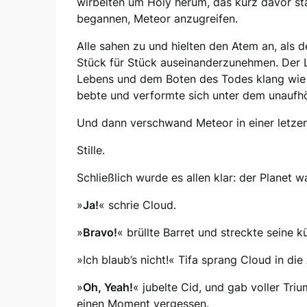
wirbelten um Holy herum, das kurz davor s
begannen, Meteor anzugreifen.
Alle sahen zu und hielten den Atem an, als
Stück für Stück auseinanderzunehmen. Der 
Lebens und dem Boten des Todes klang wie 
bebte und verformte sich unter dem unaufhö
Und dann verschwand Meteor in einer letzen
Stille.
Schließlich wurde es allen klar: der Planet w
»
Ja!
« schrie Cloud.
»
Bravo!
« brüllte Barret und streckte seine 
»Ich blaub’s nicht!« Tifa sprang Cloud in die
»
Oh, Yeah!
« jubelte Cid, und gab voller Triu
einen Moment vergessen.