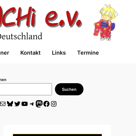
aner
Kontakt
Links
Termine
hen
Suchen
il
Bluesky
Twitter
YouTube
Telegram
Mastodon
Facebook
Instagram