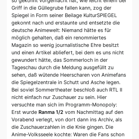
so gekonnt vorgemacht hat, wie leicht einem der
Griff in die Güllegrube fallen kann, zog der
Spiegel in Form seiner Beilage KulturSPIEGEL
gekonnt nach und erstaunte und entsetzte die
deutsche Animewelt: Niemand hätte es für
möglich gehalten, daß ein renommiertes
Magazin so wenig journalistische Ehre besitzt
und einen Artikel abliefert, bei dem es uns nicht
gewundert hätte, das Sommerloch in der
Tageschau durch die Meldung ausgefüllt zu
sehen, daß wütende Heerscharen von Animefans
die Spiegelzentrale in Schutt und Asche legen.
Bei soviel Sommertheater beschloß auch RTL II
nicht einfach nur Zuschauer zu sein. Hier
versuchte man sich im Programm-Monopoly:
Erst wurde
Ranma 1/2
vom Nachmittag auf den
Vorabend verlegt, von dort dann ins Archiv, als
die Zuschauerzahlen in die Knie gingen. Die
Anime-Volksseele kochte: Waren die Fans schon