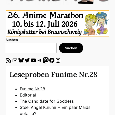
Suchen
Suchen
RSS-Feed
E-Mail
Bluesky
Twitter
YouTube
Telegram
Mastodon
Facebook
Instagram
Leseproben Funime Nr.28
Funime Nr.28
Editorial
The Candidate for Goddess
Steel Angel Kurumi − Ein paar Maids
gefällig?