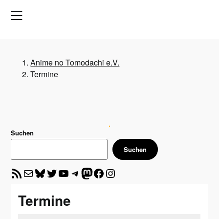
Skip
to
content
Anime no Tomodachi e.V.
Termine
Suchen
Suchen
RSS-Feed
E-Mail
Bluesky
Twitter
YouTube
Telegram
Mastodon
Facebook
Instagram
Termine