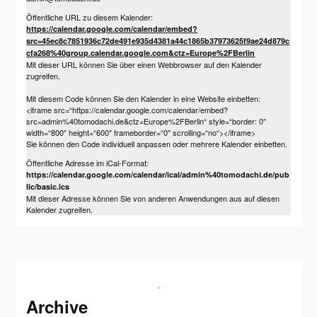
Öffentliche URL zu diesem Kalender:
https://calendar.google.com/calendar/embed?
src=45ec8c7851936c72de491e935d4381a44c1865b37973625f9ae24d879c
cfa268%40group.calendar.google.com&ctz=Europe%2FBerlin
Mit dieser URL können Sie über einen Webbrowser auf den Kalender
zugreifen.
Mit diesem Code können Sie den Kalender in eine Website einbetten:
<iframe src=“https://calendar.google.com/calendar/embed?
src=admin%40tomodachi.de&ctz=Europe%2FBerlin“ style=“border: 0″
width=“800″ height=“600″ frameborder=“0″ scrolling=“no“></iframe>
Sie können den Code individuell anpassen oder mehrere Kalender einbetten.
Öffentliche Adresse im iCal-Format:
https://calendar.google.com/calendar/ical/admin%40tomodachi.de/pub
lic/basic.ics
Mit dieser Adresse können Sie von anderen Anwendungen aus auf diesen
Kalender zugreifen.
Archive