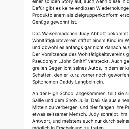
einer soliden Story auf, auch wenn diese in 
Dafür gibt es keine endlosen Wiederholung
Produktplanern als zielgruppenkonform ersc
Genüge gewohnt ist.
Das Waisenmädchen Judy Abbott bekommt ei
Wohltätigkeitsverein stiftet einem Kind im 
und obwohl es anfangs gar nicht danach au
Der Vorsitzende des Wohltätigkeitsvereins g
Pseudonym „John Smith“ versteckt. Auch ges
grellen Gegenlicht seines Autos, in dem er 
Schatten, den er kurz vorher noch geworfen
Spitznamen Daddy Langbein ein.
An der High School angekommen, teilt sie s
Sallie und dem Snob Julia. Daß sie aus eine
Mitteln zu verbergen, und hier fangen ihre 
etwas seltsamer Mensch. Judy schreibt ihm 
Antwort, und meistens auch nur durch seinen
möglich in Erscheinung zu treten.