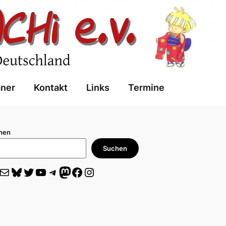
aner
Kontakt
Links
Termine
hen
Suchen
il
Bluesky
Twitter
YouTube
Telegram
Mastodon
Facebook
Instagram