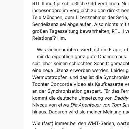
RTL II muß ja schließlich Geld verdienen. Nu
insbesondere im Vergleich zu den direkt be
Tele München, dem Lizenznehmer der Serie, u
Sendelizenz sei abgelaufen. Also nichts mit 
großen Tageszeitung bewahrheiten, RTL II 
Relations“? Hm.
Was vielmehr interessiert, ist die Frage, 
mir da eigentlich ganz gute Chancen aus.
seit jeher keinen schlechten Schnitt gemach
eine neue Lizenz erworben werden. Leider g
Wermutstropfen, und das ist die Synchronisa
Tochter Concorde Video als Kaufkassette ve
an der Synchronisation gespart. Für das Fer
kommt die deutsche Umsetzung von
Daddy
Niveau von etwa
Die Abenteuer von Tom Sa
hinaus. Dadurch wird sie meiner Meinung nac
Wie (fast) immer bei den WMT-Serien, wartet