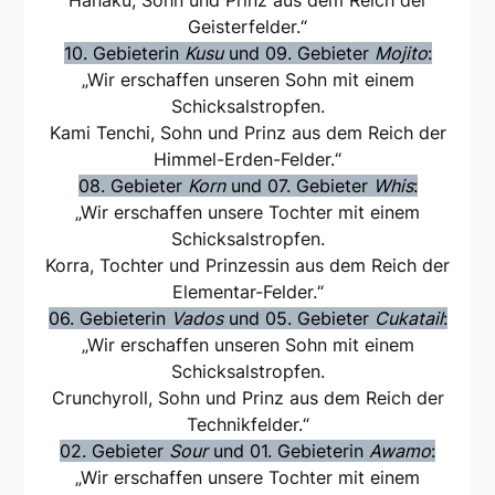
Hanaku, Sohn und Prinz aus dem Reich der
Geisterfelder.“
10. Gebieterin
Kusu
und 09. Gebieter
Mojito
:
„Wir erschaffen unseren Sohn mit einem
Schicksalstropfen.
Kami Tenchi, Sohn und Prinz aus dem Reich der
Himmel-Erden-Felder.“
08. Gebieter
Korn
und 07. Gebieter
Whis
:
„Wir erschaffen unsere Tochter mit einem
Schicksalstropfen.
Korra, Tochter und Prinzessin aus dem Reich der
Elementar-Felder.“
06. Gebieterin
Vados
und 05. Gebieter
Cukatail
:
„Wir erschaffen unseren Sohn mit einem
Schicksalstropfen.
Crunchyroll, Sohn und Prinz aus dem Reich der
Technikfelder.“
02. Gebieter
Sour
und 01. Gebieterin
Awamo
:
„Wir erschaffen unsere Tochter mit einem