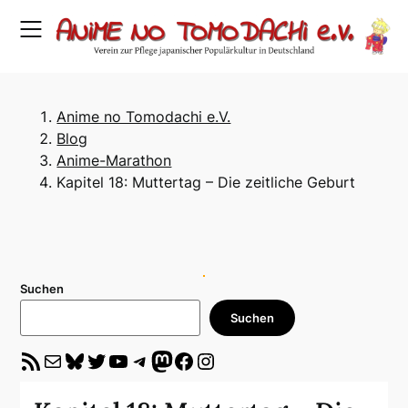
Skip
to
content
Anime no Tomodachi e.V.
Blog
Anime-Marathon
Kapitel 18: Muttertag – Die zeitliche Geburt
Suchen
Suchen
RSS-Feed
E-Mail
Bluesky
Twitter
YouTube
Telegram
Mastodon
Facebook
Instagram