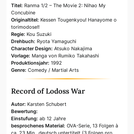
Titel:
Ranma 1/2 – The Movie 2: Nihao My
Concubine
Originaltitel:
Kessen Tougenkyou! Hanayome o
torimodose!!
Regie:
Kou Suzuki
Drehbuch:
Ryota Yamaguchi
Character Design:
Atsuko Nakajima
Vorlage:
Manga von Rumiko Takahashi
Produktionsjahr:
1992
Genre:
Comedy / Martial Arts
Record of Lodoss War
Autor:
Karsten Schubert
Bewertung:
Einstufung:
ab 12 Jahre
besprochenes Material:
OVA-Serie, 13 Folgen à
ca. 23 Min., deutsch untertitelt (3 Folgen pro