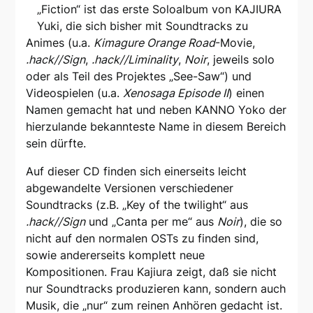
„Fiction“ ist das erste Soloalbum von KAJIURA
Yuki, die sich bisher mit Soundtracks zu
Animes (u.a.
Kimagure Orange Road
-Movie,
.hack//Sign
,
.hack//Liminality
,
Noir
, jeweils solo
oder als Teil des Projektes „See-Saw“) und
Videospielen (u.a.
Xenosaga Episode II
) einen
Namen gemacht hat und neben KANNO Yoko der
hierzulande bekannteste Name in diesem Bereich
sein dürfte.
Auf dieser CD finden sich einerseits leicht
abgewandelte Versionen verschiedener
Soundtracks (z.B. „Key of the twilight“ aus
.hack//Sign
und „Canta per me“ aus
Noir
), die so
nicht auf den normalen OSTs zu finden sind,
sowie andererseits komplett neue
Kompositionen. Frau Kajiura zeigt, daß sie nicht
nur Soundtracks produzieren kann, sondern auch
Musik, die „nur“ zum reinen Anhören gedacht ist.