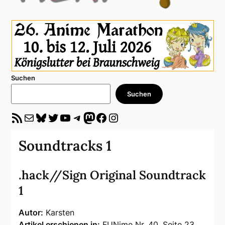
Suchen
Suchen
RSS-Feed
E-Mail
Bluesky
Twitter
YouTube
Telegram
Mastodon
Facebook
Instagram
Soundtracks 1
.hack//Sign Original Soundtrack
1
Autor:
Karsten
Artikel erschienen in:
FUNime Nr. 40, Seite 23,