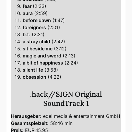
fear
(2:33)
aura
(2:59)
before dawn
(1:47)
foreigners
(2:01)
b.t.
(2:31)
a stray child
(2:42)
sit beside me
(3:12)
magic and sword
(2:13)
a bit of happiness
(2:24)
silent life
(3:58)
obsession
(4:22)
.hack//SIGN Original
SoundTrack 1
Herausgeber:
edel media & entertainment GmbH
Gesamtspielzeit:
58:46 min
Preis:
EUR 15,95