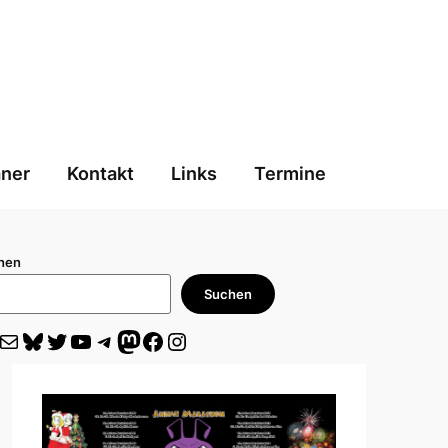
aner
Kontakt
Links
Termine
hen
Suchen
il
Bluesky
Twitter
YouTube
Telegram
Mastodon
Facebook
Instagram