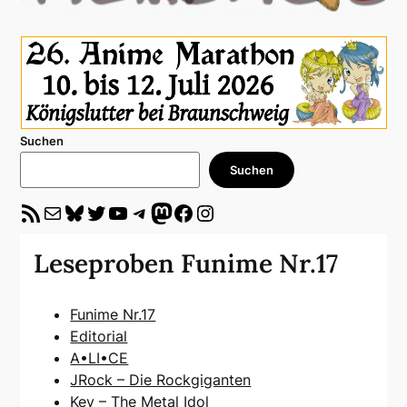
Suchen
Suchen
RSS-Feed
E-Mail
Bluesky
Twitter
YouTube
Telegram
Mastodon
Facebook
Instagram
Leseproben Funime Nr.17
Funime Nr.17
Editorial
A•LI•CE
JRock – Die Rockgiganten
Key – The Metal Idol