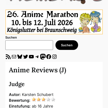
Suchen
Suchen
RSS-Feed
E-Mail
Bluesky
Twitter
YouTube
Telegram
Mastodon
Facebook
Instagram
Anime Reviews (J)
Judge
Autor:
Karsten Schubert
Bewertung:
Einstufung:
ab 16 Jahre