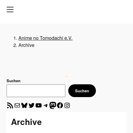
Skip
to
content
Anime no Tomodachi e.V.
Archive
Suchen
Suchen
RSS-Feed
E-Mail
Bluesky
Twitter
YouTube
Telegram
Mastodon
Facebook
Instagram
Archive