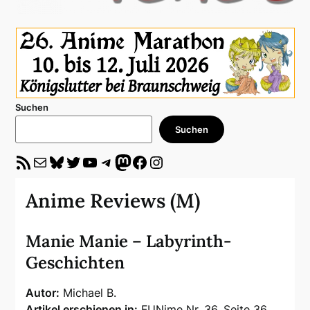
Suchen
Suchen
RSS-Feed
E-Mail
Bluesky
Twitter
YouTube
Telegram
Mastodon
Facebook
Instagram
Anime Reviews (M)
Manie Manie – Labyrinth-
Geschichten
Autor:
Michael B.
Artikel erschienen in:
FUNime Nr. 36, Seite 36,