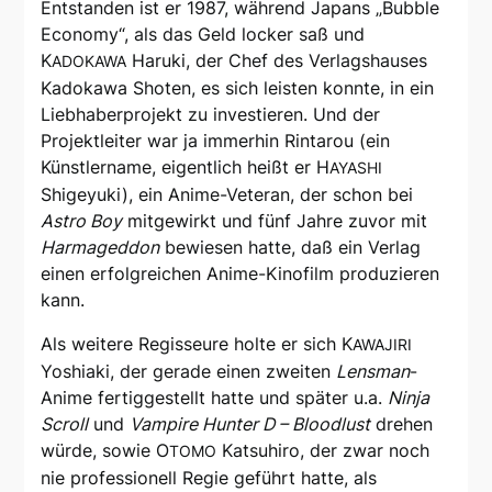
Entstanden ist er 1987, während Japans „Bubble
Economy“, als das Geld locker saß und
K
Haruki, der Chef des Verlagshauses
ADOKAWA
Kadokawa Shoten, es sich leisten konnte, in ein
Liebhaberprojekt zu investieren. Und der
Projektleiter war ja immerhin Rintarou (ein
Künstlername, eigentlich heißt er H
AYASHI
Shigeyuki), ein Anime-Veteran, der schon bei
Astro Boy
mitgewirkt und fünf Jahre zuvor mit
Harmageddon
bewiesen hatte, daß ein Verlag
einen erfolgreichen Anime-Kinofilm produzieren
kann.
Als weitere Regisseure holte er sich K
AWAJIRI
Yoshiaki, der gerade einen zweiten
Lensman
-
Anime fertiggestellt hatte und später u.a.
Ninja
Scroll
und
Vampire Hunter D – Bloodlust
drehen
würde, sowie O
Katsuhiro, der zwar noch
TOMO
nie professionell Regie geführt hatte, als