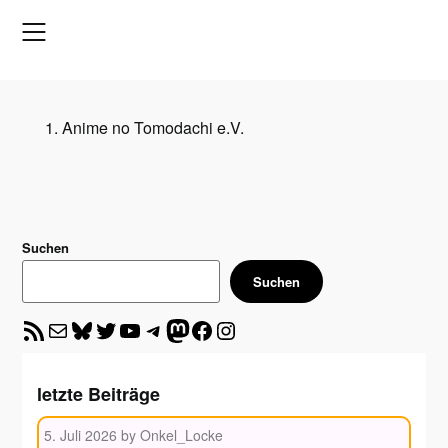
Skip
to
content
Anime no Tomodachi e.V.
Suchen
Suchen
RSS-Feed
E-Mail
Bluesky
Twitter
YouTube
Telegram
Mastodon
Facebook
Instagram
Startseite
letzte Beiträge
5. Juli 2026
by Onkel_Locke