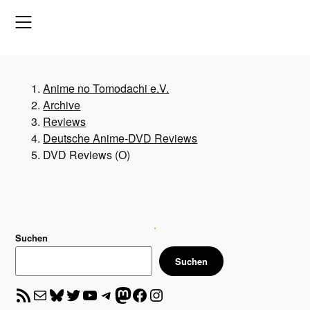
Skip
to
content
Anime no Tomodachi e.V.
Archive
Reviews
Deutsche Anime-DVD Reviews
DVD Reviews (O)
Suchen
Suchen
RSS-Feed
E-Mail
Bluesky
Twitter
YouTube
Telegram
Mastodon
Facebook
Instagram