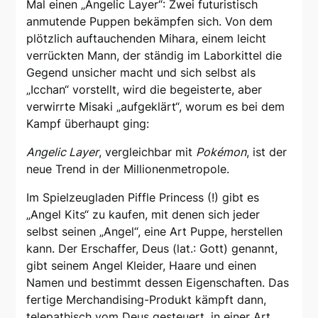
Mal einen „Angelic Layer“: Zwei futuristisch
anmutende Puppen bekämpfen sich. Von dem
plötzlich auftauchenden Mihara, einem leicht
verrückten Mann, der ständig im Laborkittel die
Gegend unsicher macht und sich selbst als
„Icchan“ vorstellt, wird die begeisterte, aber
verwirrte Misaki „aufgeklärt“, worum es bei dem
Kampf überhaupt ging:
Angelic Layer
, vergleichbar mit
Pokémon
, ist der
neue Trend in der Millionenmetropole.
Im Spielzeugladen Piffle Princess (!) gibt es
„Angel Kits“ zu kaufen, mit denen sich jeder
selbst seinen „Angel“, eine Art Puppe, herstellen
kann. Der Erschaffer, Deus (lat.: Gott) genannt,
gibt seinem Angel Kleider, Haare und einen
Namen und bestimmt dessen Eigenschaften. Das
fertige Merchandising-Produkt kämpft dann,
telepathisch vom Deus gesteuert, in einer Art