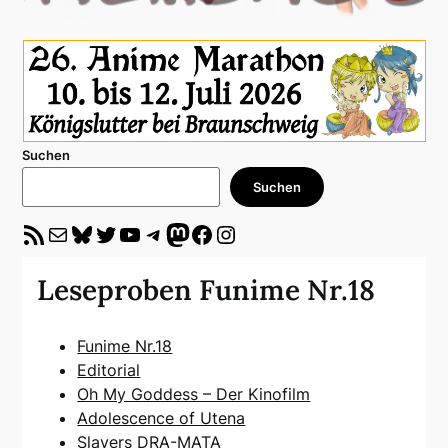
Suchen
Suchen
RSS-Feed
E-Mail
Bluesky
Twitter
YouTube
Telegram
Mastodon
Facebook
Instagram
Leseproben Funime Nr.18
Funime Nr.18
Editorial
Oh My Goddess – Der Kinofilm
Adolescence of Utena
Slayers DRA-MATA