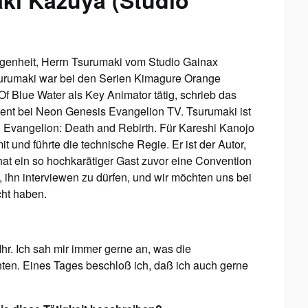
aki Kazuya (Studio
egenheit, Herrn Tsurumaki vom Studio Gainax
surumaki war bei den Serien Kimagure Orange
 Blue Water als Key Animator tätig, schrieb das
tent bei Neon Genesis Evangelion TV. Tsurumaki ist
 Evangelion: Death and Rebirth. Für Kareshi Kanojo
t und führte die technische Regie. Er ist der Autor,
at ein so hochkarätiger Gast zuvor eine Convention
 ihn interviewen zu dürfen, und wir möchten uns bei
cht haben.
hr. Ich sah mir immer gerne an, was die
ten. Eines Tages beschloß ich, daß ich auch gerne