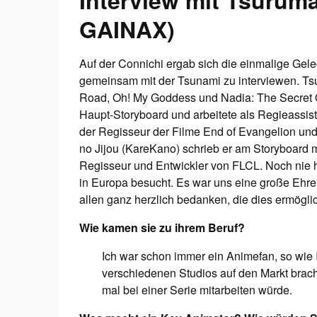
Interview mit Tsurum
GAINAX)
Auf der Connichi ergab sich die einmalige Gel
gemeinsam mit der Tsunami zu interviewen. T
Road, Oh! My Goddess und Nadia: The Secret Of
Haupt-Storyboard und arbeitete als Regieassis
der Regisseur der Filme End of Evangelion und
no Jijou (KareKano) schrieb er am Storyboard mi
Regisseur und Entwickler von FLCL. Noch nie h
in Europa besucht. Es war uns eine große Ehre,
allen ganz herzlich bedanken, die dies ermögli
Wie kamen sie zu ihrem Beruf?
Ich war schon immer ein Animefan, so wie I
verschiedenen Studios auf den Markt brach
mal bei einer Serie mitarbeiten würde.