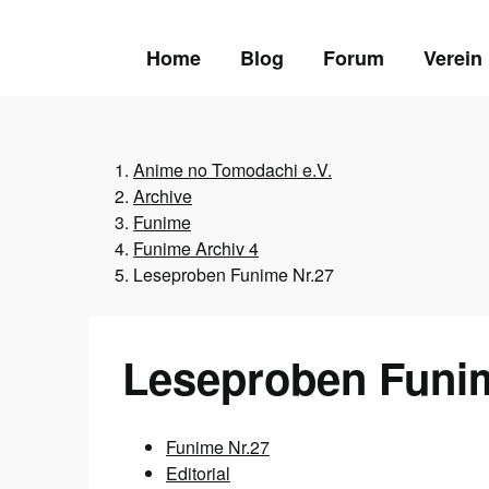
Skip
to
Home
Blog
Forum
Verein
content
Anime no Tomodachi e.V.
Archive
Funime
Funime Archiv 4
Leseproben Funime Nr.27
Leseproben Funi
Funime Nr.27
Editorial