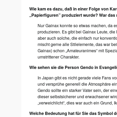
Wie kam es dazu, daß in einer Folge von Ka
„Papierfiguren” produziert wurde? War das 
Nur Gainax konnte so etwas machen, da es 
produzieren. Es gibt bei Gainax Leute, die
aber auch solche, die einfach nur konven
mischt gerne alle Stilelemente, das war be
Gainax) schon „Amateuranimes” mit Speziale
umstrittener Charakter.
Wie sehen sie die Person Gendo in Evangel
In Japan gibt es nicht gerade viele Fans vo
und versprühe generell die Atmosphäre eine
Gendo sollte ein starker Vater sein, der ein
dieser selbstsicherer und erwachsener wird
„verweichlicht”, dies war auch ein Grund, 
Welche Bedeutung hat für Sie das Symbol d