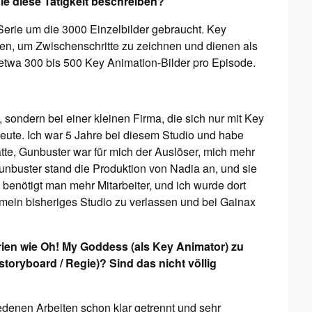
e diese Tätigkeit beschreiben?
erie um die 3000 Einzelbilder gebraucht. Key
den, um Zwischenschritte zu zeichnen und dienen als
t etwa 300 bis 500 Key Animation-Bilder pro Episode.
 sondern bei einer kleinen Firma, die sich nur mit Key
 Leute. Ich war 5 Jahre bei diesem Studio und habe
te, Gunbuster war für mich der Auslöser, mich mehr
unbuster stand die Produktion von Nadia an, und sie
benötigt man mehr Mitarbeiter, und ich wurde dort
, mein bisheriges Studio zu verlassen und bei Gainax
rien wie Oh! My Goddess (als Key Animator) zu
oryboard / Regie)? Sind das nicht völlig
edenen Arbeiten schon klar getrennt und sehr