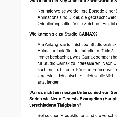
Was macht ein Key Animator? Wie würden Si
Normalerweise werden pro Episode einer S
Animations sind Bilder, die gebraucht wer
Orientierungshilfe für die Zeichner. Es gib
Wie kamen sie zu Studio GAINAX?
Am Anfang war ich nicht bei Studio Gainax,
Animation befaßte, dort arbeiteten 7 bis 8
immer beobachtet, was Gainax gemacht hat
für Studio Gainax zu interessieren. Nach G
suchten noch Leute. Für eine Fernsehserie 
vorgestellt. Ich entschied mich schließlich
anzufangen.
War es nicht ein riesigerUnterschied von Se
Serien wie Neon Genesis Evangelion (Hauptst
verschiedene Tätigkeiten?
Bei solchen Produktionen sind die verschi