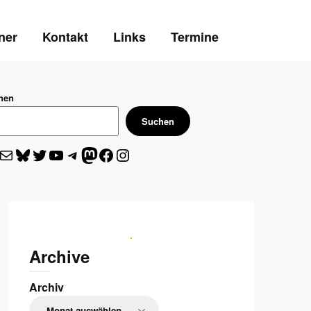
ner
Kontakt
Links
Termine
hen
Suchen
l
Bluesky
Twitter
YouTube
Telegram
Mastodon
Facebook
Instagram
Archive
Archiv