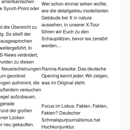
en amerikanischen
Wer schon einmal sehen wollte,
ie Synch-Point oder
wie die detailgetreu modellierten
Gebäude bei X in natura
aussehen, in unserer X-Tour
 die Übersicht zu
führen wir Euch zu den
ig. So stieß der
Schauplätzen, bevor sie zerstört
e ausgesprochen
werden…
itergeführt. In
US-News verändert,
 wurden zu diesen
die Neuerscheinungen
Ranma-Karaoke: Das deutsche
tum geordnet
Opening kennt jeder. Wir zeigen,
ungen aufnimmt, die
was im Original steht.
 Außerdem versuchen
egel aufzubauen,
 gerade
Focus im Lokus: Fakten, Fakten,
rund der großen
Fakten? Deutscher
mmer Lücken
Schmalspurjournalismus hat
r neu gekauften,
Hochkonjunktur.