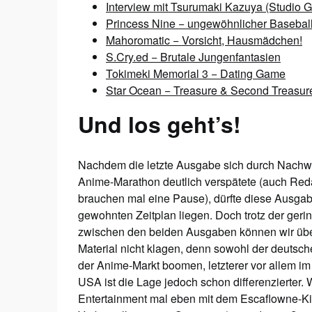
Interview mit Tsurumaki Kazuya (Studio
Princess Nine − ungewöhnlicher Basebal
Mahoromatic − Vorsicht, Hausmädchen!
S.Cry.ed − Brutale Jungenfantasien
Tokimeki Memorial 3 − Dating Game
Star Ocean − Treasure & Second Treasur
Und los geht’s!
Nachdem die letzte Ausgabe sich durch Nachw
Anime-Marathon deutlich verspätete (auch Red
brauchen mal eine Pause), dürfte diese Ausga
gewohnten Zeitplan liegen. Doch trotz der ger
zwischen den beiden Ausgaben können wir üb
Material nicht klagen, denn sowohl der deutsc
der Anime-Markt boomen, letzterer vor allem im
USA ist die Lage jedoch schon differenzierter
Entertainment mal eben mit dem Escaflowne-Kin