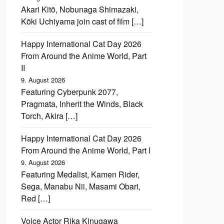
Akari Kitō, Nobunaga Shimazaki,
Kōki Uchiyama join cast of film […]
Happy International Cat Day 2026
From Around the Anime World, Part
II
9. August 2026
Featuring Cyberpunk 2077,
Pragmata, Inherit the Winds, Black
Torch, Akira […]
Happy International Cat Day 2026
From Around the Anime World, Part I
9. August 2026
Featuring Medalist, Kamen Rider,
Sega, Manabu Nii, Masami Obari,
Red […]
Voice Actor Rika Kinugawa