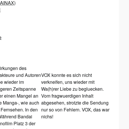
 GAINAX)
l
e
irkungen des
akteure und Autoren
VOX konnte es sich nicht
be wieder im
verkneifen, uns wieder mit
ingeren Zeitspanne
Wa(h)rer Liebe zu begluecken.
er einen Mangel an
Vom fragwuerdigen Inhalt
he Manga-, wie auch
abgesehen, strotzte die Sendung
 Fernsehen. In den
nur so von Fehlern. VOX, das war
. Während Bandai
nichs!
ofilm Platz 3 der