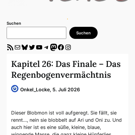
Suchen
Suchen
RSS-Feed
E-Mail
Bluesky
Twitter
YouTube
Telegram
Mastodon
Facebook
Instagram
Kapitel 26: Das Finale – Das
Regenbogenvermächtnis
Onkel_Locke,
5. Juli 2026
Dieser Blobmon ist voll aufgeregt. Sie fällt, sie
rennt…, nein sie blobbelt auf Ari und Oni zu. Und
auch hier ist es eine süße, kleine, blaue,
wippende Masse, die ganz kleine Hüpferlies