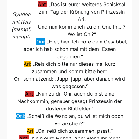
Ant:
„Das ist eurer weiteres Schicksal
zum Tag der Krönung von Prinzessin
Gyudon
Ari.
mit Reis
Und nun komme ich zu dir, Oni. Pr… ?
(mampf,
Wo ist Oni?“
mampf)
Oni:
„Hier, hier. Ich höre dein Gesabbel,
aber ich hab schon mal mit dem Essen
begonnen.“
Ari:
„Reis dich bitte nur dieses mal kurz
zusammen und komm bitte her.“
Oni schmatzend: „Jupp, jupp, aber danach wird
was gegessen.“
Ant:
„Nun zu dir Oni, auch du bist eine
Nachkommin, genauer gesagt Prinzessin der
düsteren Blutfelder.“
Oni:
„Scheiß die Wand an, du willst mich doch
verarschen?“
Ari:
„Oni reiß dich zusammen, pssst.“
Ant:
„Nein eure Hoheit. Aber wenn ihr mehr