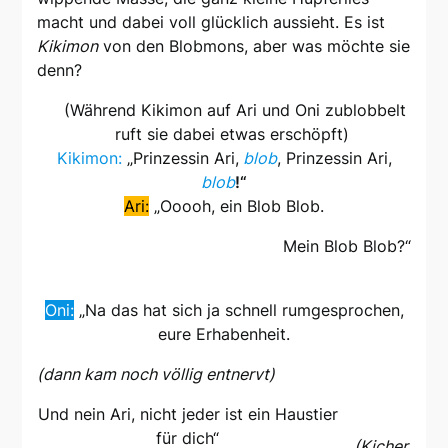
macht und dabei voll glücklich aussieht. Es ist
Kikimon
von den Blobmons, aber was möchte sie
denn?
(Während Kikimon auf Ari und Oni zublobbelt
ruft sie dabei etwas erschöpft)
Kikimon:
„Prinzessin Ari,
blob
, Prinzessin Ari,
blob
!“
Ari:
„Ooooh, ein Blob Blob.
Mein Blob Blob?“
Oni:
„Na das hat sich ja schnell rumgesprochen,
eure Erhabenheit.
(dann kam noch völlig entnervt)
Und nein Ari, nicht jeder ist ein Haustier
für dich“
(Kicher,