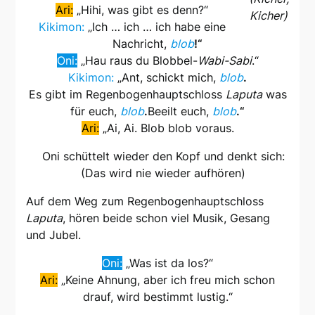
Ari:
„Hihi, was gibt es denn?“
Kicher)
Kikimon:
„Ich … ich … ich habe eine
Nachricht,
blob
!“
Oni:
„Hau raus du Blobbel-
Wabi-Sabi
.“
Kikimon:
„Ant, schickt mich,
blob
.
Es gibt im Regenbogenhauptschloss
Laputa
was
für euch,
blob
.
Beeilt euch,
blob
.“
Ari:
„Ai, Ai. Blob blob voraus.
Oni schüttelt wieder den Kopf und denkt sich:
(Das wird nie wieder aufhören)
Auf dem Weg zum Regenbogenhauptschloss
Laputa
, hören beide schon viel Musik, Gesang
und Jubel.
Oni:
„Was ist da los?“
Ari:
„Keine Ahnung, aber ich freu mich schon
drauf, wird bestimmt lustig.“