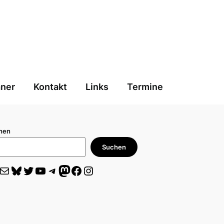
aner
Kontakt
Links
Termine
hen
Suchen
il
Bluesky
Twitter
YouTube
Telegram
Mastodon
Facebook
Instagram