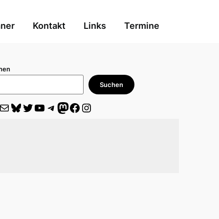
aner
Kontakt
Links
Termine
hen
Suchen
il
Bluesky
Twitter
YouTube
Telegram
Mastodon
Facebook
Instagram