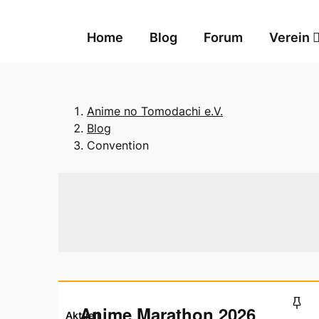
Skip
to
Home
Blog
Forum
Verein
content
Anime no Tomodachi e.V.
Blog
Convention
Anime Marathon 2026
Aktuell