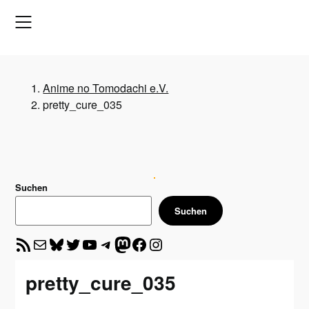
Skip
to
content
Anime no Tomodachi e.V.
pretty_cure_035
Suchen
Suchen
RSS-Feed
E-Mail
Bluesky
Twitter
YouTube
Telegram
Mastodon
Facebook
Instagram
pretty_cure_035