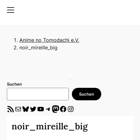
Skip
to
content
Anime no Tomodachi e.V.
noir_mireille_big
Suchen
Suchen
RSS-Feed
E-Mail
Bluesky
Twitter
YouTube
Telegram
Mastodon
Facebook
Instagram
noir_mireille_big