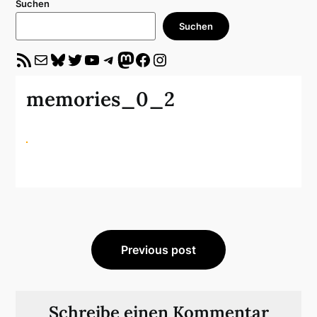
Suchen
Suchen
RSS-Feed
E-Mail
Bluesky
Twitter
YouTube
Telegram
Mastodon
Facebook
Instagram
memories_0_2
Beitragsnavigation
Previous post
Schreibe einen Kommentar