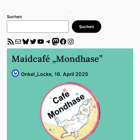
Suchen
Suchen
RSS-Feed
E-Mail
Bluesky
Twitter
YouTube
Telegram
Mastodon
Facebook
Instagram
Maidcafé „Mondhase”
Onkel_Locke,
16. April 2025