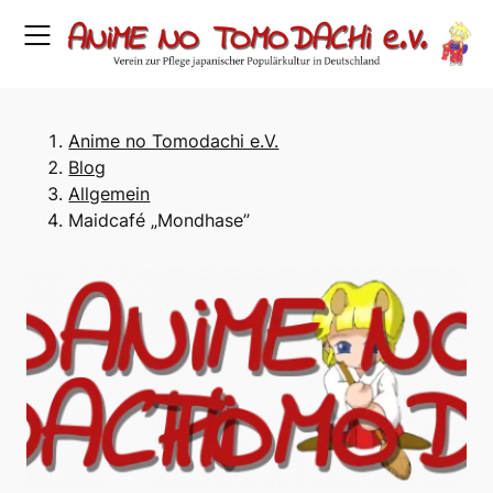
Skip
to
content
Anime no Tomodachi e.V.
Blog
Allgemein
Maidcafé „Mondhase”