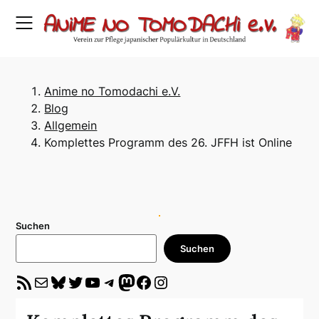
Skip
to
content
Anime no Tomodachi e.V.
Blog
Allgemein
Komplettes Programm des 26. JFFH ist Online
Suchen
Suchen
RSS-Feed
E-Mail
Bluesky
Twitter
YouTube
Telegram
Mastodon
Facebook
Instagram