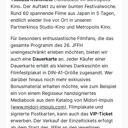
Kino
.
Der Auftakt zu einer bunten Festivalwoche.
Rund 60 spannende Filme aus Japan in 5 Tagen,
endlich wieder live vor Ort in unseren
Partnerkinos Studio-Kino und Metropolis Kino.
Für besonders enthusiastische Filmfans, die das
gesamte Programm des 26. JFFH
uneingeschränkt erleben möchten, bieten wir
auch eine
Dauerkarte
an. Jeder Käufer einer
Dauerkarte erhält als kleines Dankeschön ein
Filmfestplakat in DIN-A1-Größe zugesandt. Wer
darüber hinaus noch mehr exklusives
Bonusmaterial erhalten möchte, wie zum Beispiel
ein von einem Regisseur handsigniertes
Mediabook aus dem Katalog von Midori-Impuls
(
www.midori-impuls.com
), Filmplakate und
signierte Postkarten, kann auch das
VIP-Ticket
erwerben. Der Verkauf der Einzeltickets erfolgt
ab dem Start des JFFH an den jeweiligen