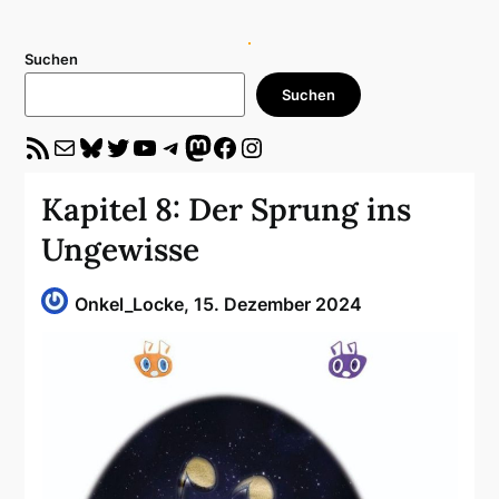
Suchen
Suchen
RSS-Feed
E-Mail
Bluesky
Twitter
YouTube
Telegram
Mastodon
Facebook
Instagram
Kapitel 8: Der Sprung ins
Ungewisse
Onkel_Locke,
15. Dezember 2024