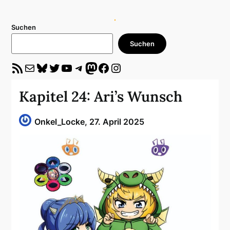
Suchen
Suchen
RSS-Feed
E-Mail
Bluesky
Twitter
YouTube
Telegram
Mastodon
Facebook
Instagram
Kapitel 24: Ari’s Wunsch
Onkel_Locke,
27. April 2025