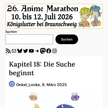
Suchen
Suchen
RSS-Feed
E-Mail
Bluesky
Twitter
YouTube
Telegram
Mastodon
Facebook
Instagram
Kapitel 18: Die Suche
beginnt
Onkel_Locke,
9. März 2025