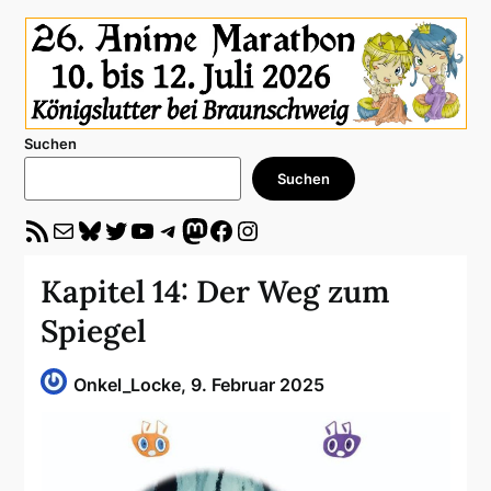
Suchen
Suchen
RSS-Feed
E-Mail
Bluesky
Twitter
YouTube
Telegram
Mastodon
Facebook
Instagram
Kapitel 14: Der Weg zum
Spiegel
Onkel_Locke,
9. Februar 2025