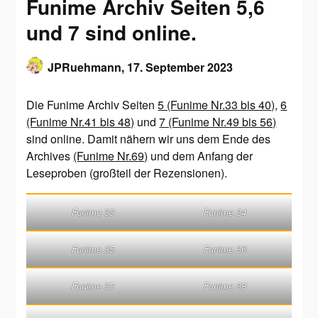
Funime Archiv Seiten 5,6
und 7 sind online.
JPRuehmann,
17. September 2023
Die Funime Archiv Seiten
5 (Funime Nr.33 bis 40)
,
6
(Funime Nr.41 bis 48)
und
7 (Funime Nr.49 bis 56)
sind online. Damit nähern wir uns dem Ende des
Archives
(Funime Nr.69)
und dem Anfang der
Leseproben (großteil der Rezensionen).
Funime 33
Funime 34
Funime 35
Funime 36
Funime 37
Funime 38