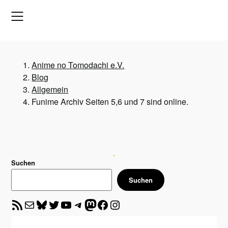
Skip
to
content
Anime no Tomodachi e.V.
Blog
Allgemein
Funime Archiv Seiten 5,6 und 7 sind online.
Suchen
Suchen
RSS-Feed
E-Mail
Bluesky
Twitter
YouTube
Telegram
Mastodon
Facebook
Instagram