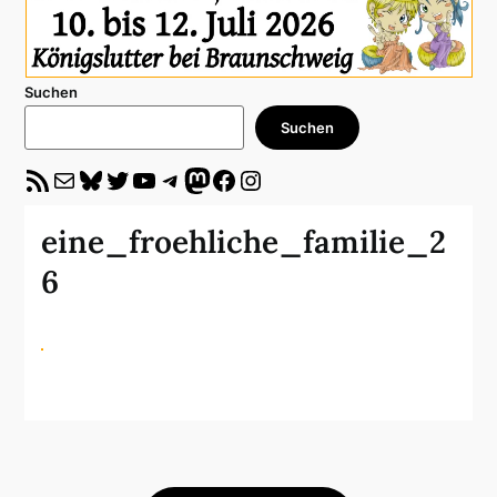
Suchen
Suchen
RSS-Feed
E-Mail
Bluesky
Twitter
YouTube
Telegram
Mastodon
Facebook
Instagram
eine_froehliche_familie_2
6
Beitragsnavigation