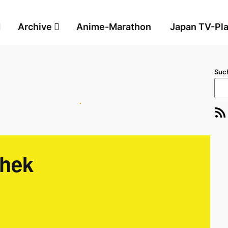
Archive
Anime-Marathon
Japan TV-Pl
Suc
RSS-Feed
E-Ma
thek