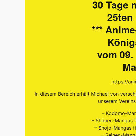
30 Tage 
25ten
*** Anime
Königs
vom 09. 
Ma
https://an
In diesem Bereich erhält Michael von vers
unserem Vereins
– Kodomo-Mang
– Shönen-Mangas f
– Shöjo-Mangas fü
– Seinen-Manga