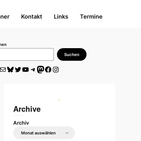
aner
Kontakt
Links
Termine
hen
Suchen
il
Bluesky
Twitter
YouTube
Telegram
Mastodon
Facebook
Instagram
Archive
Archiv