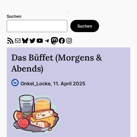
Suchen
Suchen
RSS-Feed
E-Mail
Bluesky
Twitter
YouTube
Telegram
Mastodon
Facebook
Instagram
Das Büffet (Morgens &
Abends)
Onkel_Locke,
11. April 2025