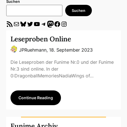
Suchen
Suchen
RSS-Feed
E-Mail
Bluesky
Twitter
YouTube
Telegram
Mastodon
Facebook
Instagram
Leseproben Online
JPRuehmann,
18. September 2023
Die Leseproben der Funime Nr.0 und der Funime
Nr.3 sind online. In der
0:DragonballMemoriesNadiaWings of…
Continue Reading
Funime Archiv