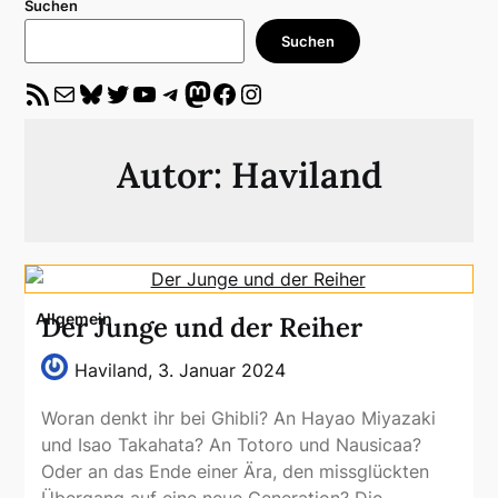
Suchen
Suchen
RSS-Feed
E-Mail
Bluesky
Twitter
YouTube
Telegram
Mastodon
Facebook
Instagram
Autor:
Haviland
Allgemein
Der Junge und der Reiher
Haviland,
3. Januar 2024
Woran denkt ihr bei Ghibli? An Hayao Miyazaki
und Isao Takahata? An Totoro und Nausicaa?
Oder an das Ende einer Ära, den missglückten