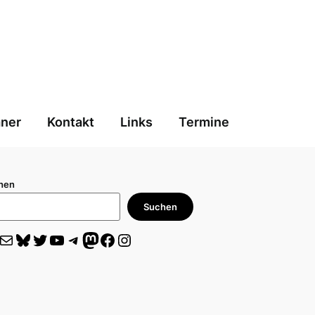
aner
Kontakt
Links
Termine
hen
Suchen
il
Bluesky
Twitter
YouTube
Telegram
Mastodon
Facebook
Instagram