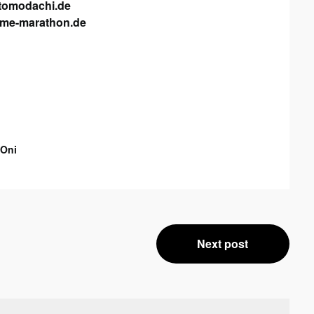
/tomodachi.de
nime-marathon.de
 Oni
Next post