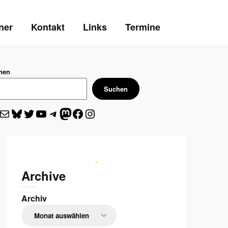
ner
Kontakt
Links
Termine
hen
Suchen
l
Bluesky
Twitter
YouTube
Telegram
Mastodon
Facebook
Instagram
Archive
Archiv