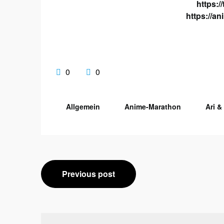
https:/
https://a
0
0
Allgemein
Anime-Marathon
Ari &
Beitragsnavigation
Previous post